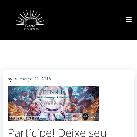
Pular
para
o
conteúdo
by
on
março 21, 2018
Participe! Deixe seu