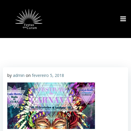
Pular
para
o
conteúdo
by
admin
on
fevereiro 5, 2018