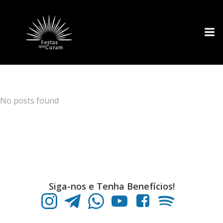
Pular
para
o
conteúdo
No posts found
Siga-nos e Tenha Benefícios!