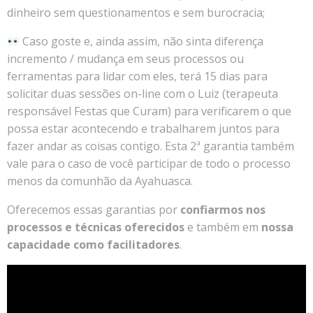
dinheiro sem questionamentos e sem burocracia;
Caso goste e, ainda assim, não sinta diferença
incremento / mudança em seus processos ou
ferramentas para lidar com eles, terá 15 dias para
solicitar duas sessões on-line com o Luiz (terapeuta
responsável Festas que Curam) para verificarem o que
possa estar acontecendo e trabalharem juntos para
fazer andar as coisas contigo. Esta 2ª garantia também
vale para o caso de você participar de todo o processo
menos da comunhão da Ayahuasca.
Oferecemos essas garantias por
confiarmos nos
processos e técnicas oferecidos
e também em
nossa
capacidade como facilitadores
.