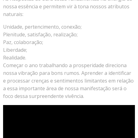
nossa essência e permitem vir à tona nossos atributos
naturais:
Unidade, pertencimento, conexão;
Plenitude, satisfação, realização;
Paz, colaboração;
Liberdade;
Realidade.
Começar o ano trabalhando a prosperidade direciona
nossa vibração para bons rumos. Aprender a identificar
e processar crenças e sentimentos limitantes em relação
a essa importante área de nossa manifestação será o
foco dessa surpreendente vivência.