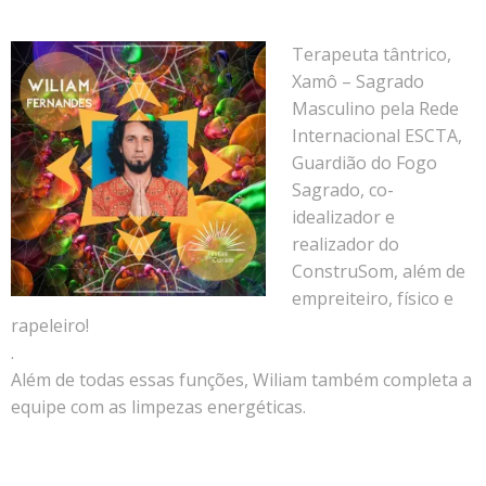
Terapeuta tântrico,
Xamô – Sagrado
Masculino pela Rede
Internacional ESCTA,
Guardião do Fogo
Sagrado, co-
idealizador e
realizador do
ConstruSom, além de
empreiteiro, físico e
rapeleiro!
.
Além de todas essas funções, Wiliam também completa a
equipe com as limpezas energéticas.